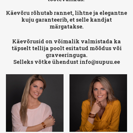
Käevõru rõhutab rannet, lihtne ja elegantne
kuju garanteerib, et selle kandjat
märgatakse.
Käevõrusid on võimalik valmistada ka
täpselt tellija poolt esitatud mõõdus või
graveeringuga.
Selleks võtke ühendust info@supuu.ee