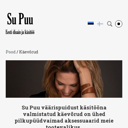
Pood
/
Käevõrud
Su Puu väärispuidust käsitööna
valmistatud käevõrud on ühed
pilkupüüdvaimad aksessuaarid meie
tootevalikus.