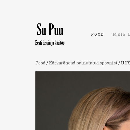
POOD
MEIE 
Pood
/
Kõrvarõngad painutatud spoonist
/
UUS