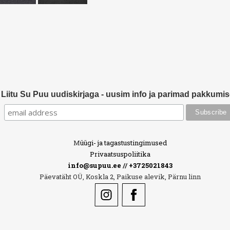
Liitu Su Puu uudiskirjaga - uusim info ja parimad pakkumi
M
üügi- ja tagastustingimused
Privaatsuspoliitika
info@supuu.ee
//
+3725021843
Päevatäht OÜ, Koskla 2, Paikuse alevik, Pärnu linn