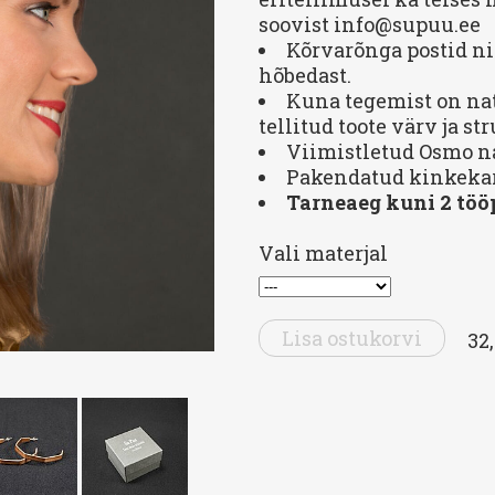
soovist info@supuu.ee
Kõrvarõnga postid ni
hõbedast.
Kuna tegemist on nat
tellitud toote värv ja st
Viimistletud Osmo na
Pakendatud kinkekar
Tarneaeg kuni 2 töö
Vali materjal
Lisa ostukorvi
32,