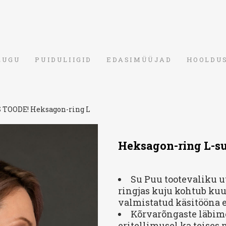
LUGU
PUIDULIIGID
EDASIMÜÜJAD
HOOLDU
 TOODE! Heksagon-ring L
Heksagon-ring L-s
Su Puu tootevaliku u
ringjas kuju kohtub ku
valmistatud käsitööna e
Kõrvarõngaste läbim
eritellimusel ka teises