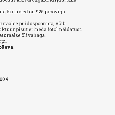
ng kinnised on 925 prooviga
uraalse puiduspooniga, võib
ruktuur pisut erineda fotol näidatust.
turaalse õlivahaga.
pi.
päeva.
00 €