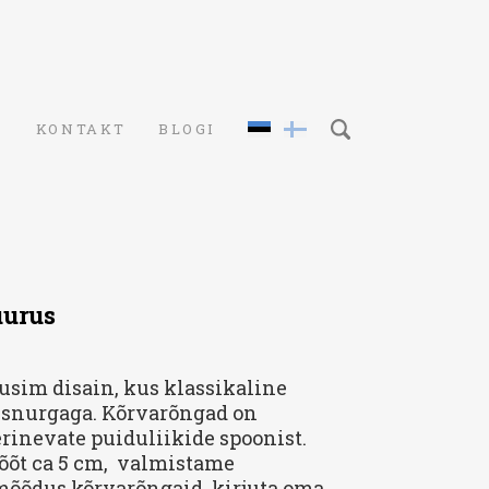
S
KONTAKT
BLOGI
uurus
usim disain, kus klassikaline
usnurgaga. Kõrvarõngad on
rinevate puiduliikide spoonist.
õõt ca 5 cm, valmistame
 mõõdus kõrvarõngaid, kirjuta oma